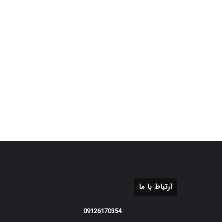
ارتباط با ما
09126170354