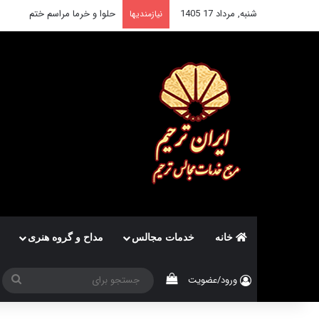
شنبه, مرداد 17 1405
حلوا و خرما مراسم ختم
نیازمندیها
خانه
خدمات مجالس
مداح و گروه هنری
دیدن سبد خرید
جس
ورود/عضویت
برا