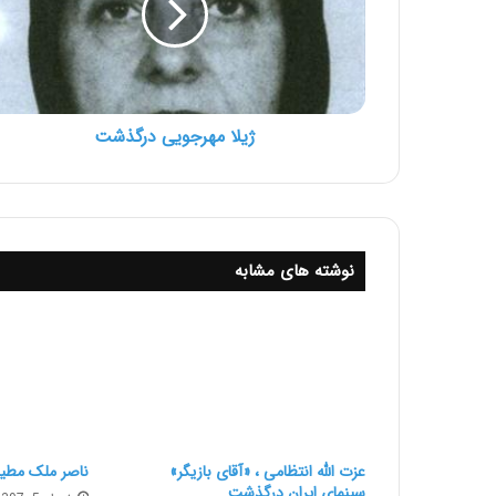
ژیلا مهرجویی درگذشت
نوشته های مشابه
عزت الله انتظامی ، «آقای بازیگر»
ناصر ملک مطی
سینمای ایران درگذشت