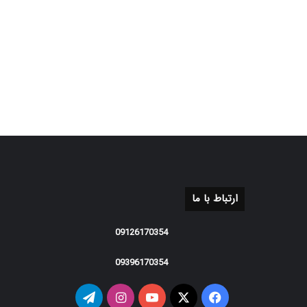
ارتباط با ما
09126170354
09396170354
فیس
X
یوتیوب
اینستاگرام
تلگرام