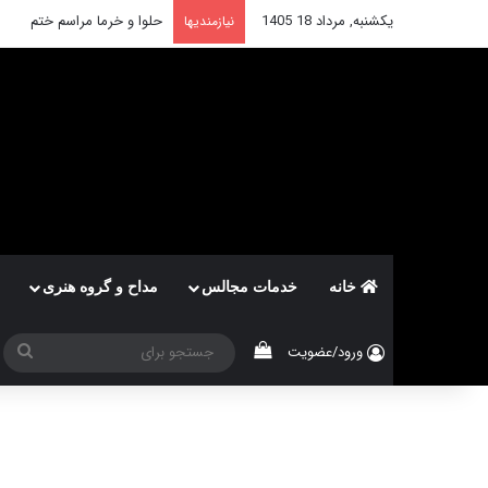
یکشنبه, مرداد 18 1405
حلوا و خرما مراسم ختم
نیازمندیها
خانه
خدمات مجالس
مداح و گروه هنری
دیدن سبد خرید
جس
ورود/عضویت
برا