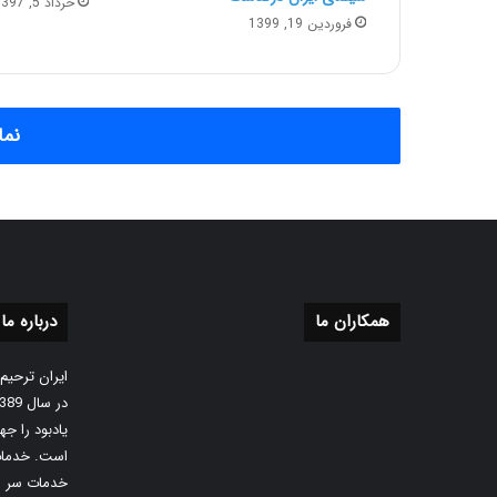
خرداد 5, 1397
فروردین 19, 1399
نما
همکاران ما
درباره ما
ایران ترحیم
یادبود را ج
است. خدمات
خدمات سر م