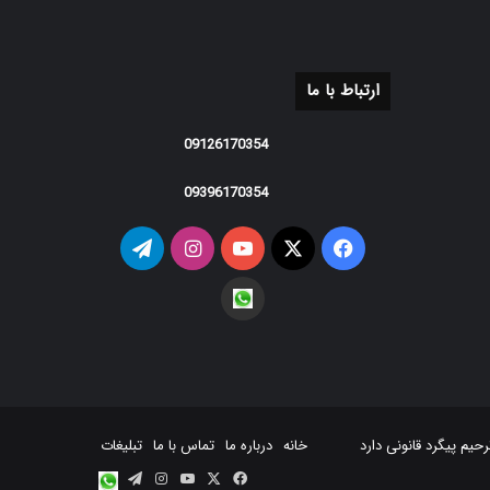
ارتباط با ما
09126170354
09396170354
فیس
X
یوتیوب
اینستاگرام
تلگرام
بوک
واتس
اپ
خانه
درباره ما
تماس با ما
تبلیغات
فیس
X
یوتیوب
اینستاگرام
تلگرام
واتس