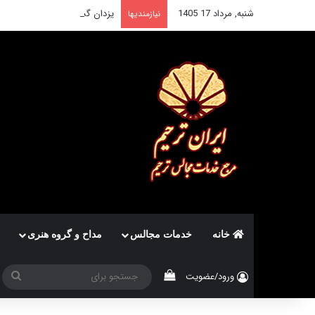
شنبه, مرداد 17 1405
یزدان گشت . خدمات ایاب ذها
نیازمندیها
خانه
خدمات مجالس
مداح و گروه هنری
دیدن سبد خرید
جس
ورود/عضویت
برا