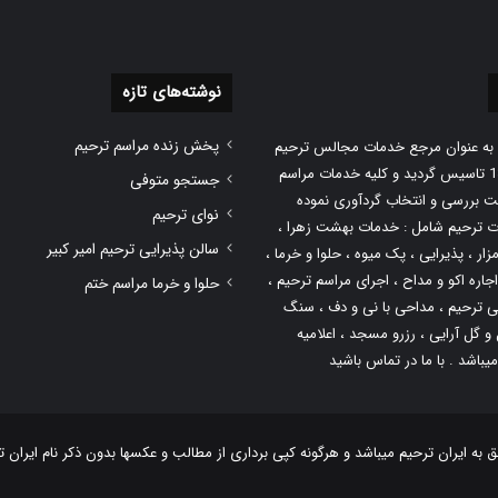
نوشته‌های تازه
پخش زنده مراسم ترحیم
 به عنوان مرجع خدمات مجالس ترحیم
در سال 1389 تاسیس گردید و کلیه خدمات مراسم
جستجو متوفی
هت بررسی و انتخاب گردآوری نموده
نوای ترحیم
 ترحیم شامل :
خدمات بهشت زهرا
،
سالن پذیرایی ترحیم امیر کبیر
زار
، پذیرایی ،
پک میوه
، حلوا و خرما ،
اجاره اکو و مداح
، اجرای مراسم ترحیم ،
حلوا و خرما مراسم ختم
ی ترحیم
،
مداحی با نی و دف
، سنگ
 و گل آرایی ، رزرو مسجد ، اعلامیه
میباشد . با ما در تماس باشید