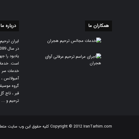
همکاران ما
درباره ما
ایران ترحیم
یادبود را ج
است. خدمات
خدمات سر م
آمبولانس ،
گروه موسیق
قبر ، تاج گل
ترحیم و ... 
Copyright © 2012 IranTarhim.com کلیه حقوق این وب سایت متعلق به ایران ترحیم میباشد و هرگونه کپی برداری از مطالب و عکسها بدون ذکر نام ایران ترحیم پیگرد قانونی دارد