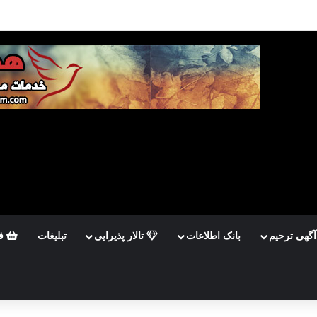
ب
آگهی ترحیم
بانک اطلاعات
تالار پذیرایی
تبلیغات
فر
تجو
ی