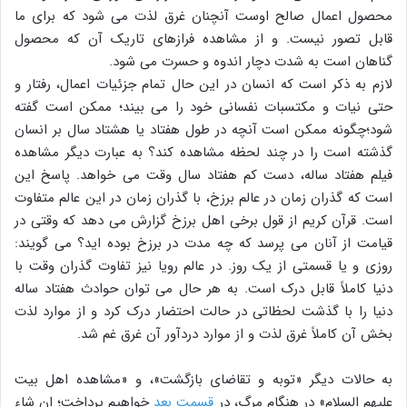
محصول اعمال صالح اوست آنچنان غرق لذت می شود که برای ما
قابل تصور نیست. و از مشاهده فرازهای تاریک آن که محصول
گناهان است به شدت دچار اندوه و حسرت می شود.
لازم به ذکر است که انسان در این حال تمام جزئیات اعمال، رفتار و
حتی نیات و مکتسبات نفسانی خود را می بیند؛ ممکن است گفته
شود؛چگونه ممکن است آنچه در طول هفتاد یا هشتاد سال بر انسان
گذشته است را در چند لحظه مشاهده کند؟ به عبارت دیگر مشاهده
فیلم هفتاد ساله، دست کم هفتاد سال وقت می خواهد. پاسخ این
است که گذران زمان در عالم برزخ، با گذران زمان در این عالم متفاوت
است. قرآن کریم از قول برخی اهل برزخ گزارش می دهد که وقتی در
قیامت از آنان می پرسد که چه مدت در برزخ بوده اید؟ می گویند:
روزی و یا قسمتی از یک روز. در عالم رویا نیز تفاوت گذران وقت با
دنیا کاملاً قابل درک است. به هر حال می توان حوادث هفتاد ساله
دنیا را با گذشت لحظاتی در حالت احتضار درک کرد و از موارد لذت
بخش آن کاملاً غرق لذت و از موارد دردآور آن غرق غم شد.
به حالات دیگر «توبه و تقاضای بازگشت»، و «مشاهده اهل بیت
علیهم السلام» در هنگام مرگ، در
قسمت بعد
خواهیم پرداخت؛ ان شاء