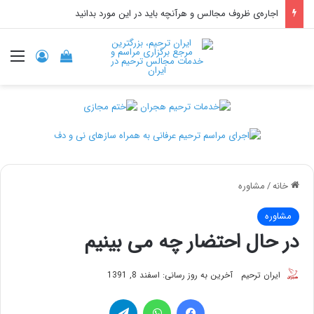
خدمات مجالس ترحیم در مساجد
ورود
منو
دیدن سبد خر
خانه
/
مشاوره
مشاوره
در حال احتضار چه می بینیم
ایران ترحیم
آخرین به روز رسانی: اسفند 8, 1391
فیس بوک
واتس آپ
تلگرام