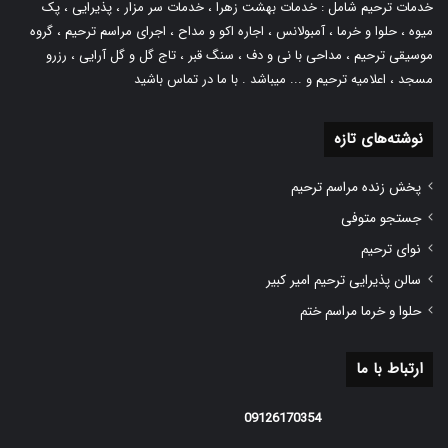
خدمات ترحیم شامل :
خدمات بهشت زهرا
،
خدمات سر مزار
، پذیرایی ،
پک
میوه
، حلوا و خرما ، آمبولانس ،
اجاره اکو و مداح
، اجرای مراسم ترحیم ،
گروه
موسیقی ترحیم
،
مداحی با نی و دف
، سنگ قبر ، تاج گل و گل آرایی ، رزرو
مسجد ، اعلامیه ترحیم و ... میباشد . با ما در تماس باشید
نوشته‌های تازه
پخش زنده مراسم ترحیم
جستجو متوفی
نوای ترحیم
سالن پذیرایی ترحیم امیر کبیر
حلوا و خرما مراسم ختم
ارتباط با ما
09126170354