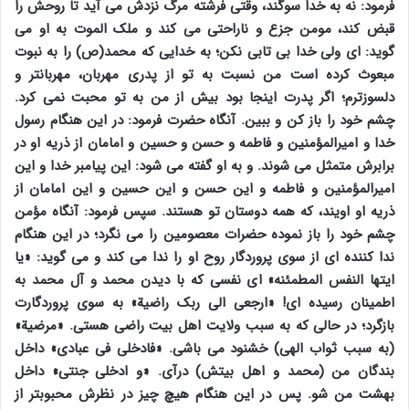
فرمود: نه به خدا سوگند، وقتی فرشته مرگ نزدش می آید تا روحش را
قبض کند، مومن جزع و ناراحتی می کند و ملک الموت به او می
گوید: ای ولی خدا بی تابی نکن؛ به خدایی که محمد(ص) را به نبوت
مبعوث کرده است من نسبت به تو از پدری مهربان، مهربانتر و
دلسوزترم؛ اگر پدرت اینجا بود بیش از من به تو محبت نمی کرد.
چشم خود را باز کن و ببین. آنگاه حضرت فرمود: در این هنگام رسول
خدا و امیرالمؤمنین و فاطمه و حسن و حسین و امامان از ذریه او در
برابرش متمثل می شوند. و به او گفته می شود: این پیامبر خدا و این
امیرالمؤمنین و فاطمه و این حسن و این حسین و این امامان از
ذریه او اویند، که همه دوستان تو هستند. سپس فرمود: آنگاه مؤمن
چشم خود را باز نموده حضرات معصومین را می نگرد؛ در این هنگام
ندا کننده ای از سوی پروردگار روح او را ندا می کند و می گوید: «یا
ایتها النفس المطمئنه» ای نفسی که با دیدن محمد و آل محمد به
اطمینان رسیده ای! «ارجعی الی ربک راضیة» به سوی پروردگارت
بازگرد؛ در حالی که به سبب ولایت اهل بیت راضی هستی. «مرضیة»
(به سبب ثواب الهی) خشنود می باشی. «فادخلی فی عبادی» داخل
بندگان من (محمد و اهل بیتش) درآی. «و ادخلی جنتی» داخل
بهشت من شو. پس در این هنگام هیچ چیز در نظرش محبوبتر از