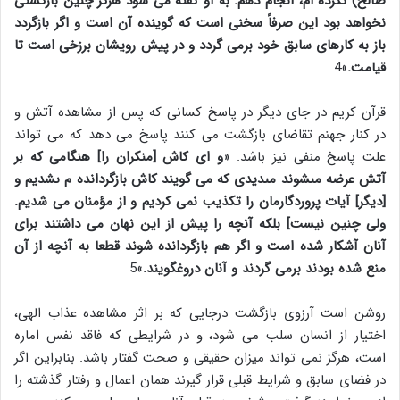
صالح) نکرده ام، انجام دهم. به او گفته می شود هرگز چنین بازگشتی
نخواهد بود این صرفاً سخنی است که گوینده آن است و اگر بازگردد
باز به کارهای سابق خود برمی گردد و در پیش رویشان برزخی است تا
قیامت.
»4
قرآن کریم در جای دیگر در پاسخ کسانی که پس از مشاهده آتش و
در کنار جهنم تقاضای بازگشت می کنند پاسخ می دهد که می تواند
علت پاسخ منفی نیز باشد. «
و اى كاش [منكران را] هنگامى كه بر
آتش عرضه مى‏شوند مى‏ديدى كه مى‏ گويند كاش بازگردانده م ى‏شديم و
[ديگر] آيات پروردگارمان را تكذيب نمى‏ كرديم و از مؤمنان مى‏ شديم.
ولى چنين نيست] بلكه آنچه را پيش از اين نهان مى‏ داشتند براى
آنان آشكار شده است و اگر هم بازگردانده شوند قطعا به آنچه از آن
منع شده بودند برمى ‏گردند و آنان دروغگويند.
»5
روشن است آرزوی بازگشت درجایی که بر اثر مشاهده عذاب الهی،
اختیار از انسان سلب می شود، و در شرایطی که فاقد نفس اماره
است، هرگز نمی تواند میزان حقیقی و صحت گفتار باشد. بنابراین اگر
در فضای سابق و شرایط قبلی قرار گیرند همان اعمال و رفتار گذشته را