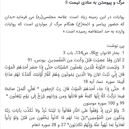
مرگ و پیوستن به منادی نیست
.8
روایات در این زمینه زیاد است. علامه مجلسی(ره) می فرماید:«بدان
که حضور پیامبر و ائمه(ع) هنگام مرگ از مواردی است که روایات
وارده به حد استفاضه رسیده است.»
پی نوشت:
1. بحار الانوار، ج50، ص134، باب 3
2.آلآنَ وَقَدْ عَصَيْتَ قَبْلُ وَكُنتَ مِنَ الْمُفْسِدِينَ. یونس، 91
3. وَلَيْسَتِ التَّوْبَةُ لِلَّذِينَ يَعْمَلُونَ السَّيِّئَاتِ حَتَّى إِذَا حَضَرَ أَحَدَهُمُ الْمَوْتُ
قَالَ إِنِّي تُبْتُ الآنَ وَلاَ الَّذِينَ يَمُوتُونَ وَهُمْ كُفَّارٌ أُوْلَئِكَ أَعْتَدْنَا لَهُمْ عَذَابًا
أَلِيمًا. سوره نسا، آیه 18
4. حَتَّى إِذَا جَاء أَحَدَهُمُ الْمَوْتُ قَالَ رَبِّ ارْجِعُونِ * لَعَلِّي أَعْمَلُ صَالِحًا
فِيمَا تَرَكْتُ كَلَّا إِنَّهَا كَلِمَةٌ هُوَ قَائِلُهَا وَمِن وَرَائِهِم بَرْزَخٌ إِلَى يَوْمِ يُبْعَثُونَ *
99 و 100 سوره مومنون
5. وَلَوْ تَرَىَ إِذْ وُقِفُواْ عَلَى النَّارِ فَقَالُواْ يَا لَيْتَنَا نُرَدُّ وَلاَ نُكَذِّبَ بِآيَاتِ رَبِّنَا
وَنَكُونَ مِنَ الْمُؤْمِنِين*بَلْ بَدَا لَهُم مَّا كَانُواْ يُخْفُونَ مِن قَبْلُ وَلَوْ رُدُّواْ
لَعَادُواْ لِمَا نُهُواْ عَنْهُ وَإِنَّهُمْ لَكَاذِبُونَ* 27 و 28 سوره انعام