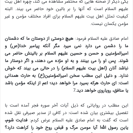
یکی دیگر از صحنه هایی که محتضر مشاهده می کند، چهره اهل بیت
علیهم السلام است که آنها را بر بالین خود حاضر می بیند. البته
کیفیت تمثل اهل بیت علیهم السلام برای افراد مختلف مؤمن و غیر
مؤمن یکسان نیست.
امام صادق علیه السلام فرمود:
هیچ دوستی از دوستان ما که دشمنان
ما را دشمن می دارد نمی میرد مگر آنکه پیامبر خدا(ص) و
امیرالمؤمنین و حسن و حسین علیهم السلام بر بالینش حاضر می
شوند. پس او را می بینند و به او مژده می دهند، و اگر دوستار ما
نباشد آنان (اهل بیت علیهم السلام) را در حالی می بیند که خوش
ندارد. و دلیل این مطلب سخن امیرالمؤمنین(ع) به حارث همدانی
است: ای حارث هرکه بمیرد مرا خواهد دید؛ اعم از اینکه مؤمن باشد
یا منافق، رویاروی خواهد دید.
7
این مطلب در روایاتی که ذیل آیات آخر سوره فجر آمده است با
تفصیل بیشتری بیان شده است: در کافی از سدیر صیرفی نقل شده
است که گفت به امام صادق علیه السلام عرض کردم:
فدایت شوم،
یابن رسول الله! آیا مومن مرگ و قبض روح خود را کراهت دارد؟