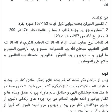
الله
پی نوشت:
1. تفسیر المیزان بحث روایی ذیل آیات 153-157 سوره بقره.
2. آسمان و جهان، ترجمه کتاب «اسما و العالم» بحار، ج7، ص 200
3. بحار، ج 63، ص 257، حدیث 128
4. کلمات فرج عبارت است از: لا اله الا الله الحلیم الکریم، لا اله الا الله
العلی العظیم، سبحان الله رب السموات السبع و رب الارضین السبع و
ما فیهن و ما بینهن و رب العرش العظیم و الحمدلله رب العالمین و
سلام علی المرسلین.
توبه
پس از مراحل ذکر شده، کم کم پرده های زندگی مادی کنار می رود و
حقایق عالم ملکوت یکی بعد از دیگری آشکار می شود. شخص محتضر
با مشاهده فرشتگان الهی و حقایق عالم ماوراء پی به صدق وعده ها و
گفتار پیامبر و ائمه علیهم السلام می برد. پرده های زندگی دنیوی از
جلوی دیدگانش کنار می رود و تیزبین می شود؛ طوری که گویا از
خوابی گران برخاسته است.